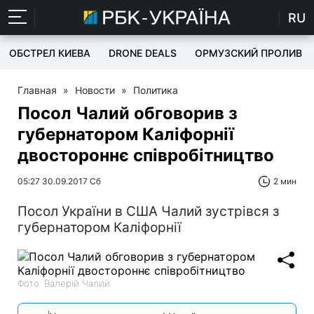
RU
ОБСТРЕЛ КИЕВА
DRONE DEALS
ОРМУЗСКИЙ ПРОЛИВ
Главная
»
Новости
»
Политика
Посол Чалий обговорив з
губернатором Каліфорнії
двостороннє співробітництво
05:27 30.09.2017 Сб
2 мин
Посол України в США Чалий зустрівся з
губернатором Каліфорнії
Фото: Валерій Чалий