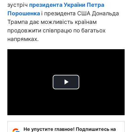
зустріч
президента України Петра
Порошенка
і президента США Дональда
Трампа дає можливість країнам
продовжити співпрацю по багатьох
напрямках.
Play
Video
Не упустите главное! Подпишитесь на