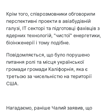
Крім того, співрозмовники обговорили
перспективні проекти в авіабудівній
галузі, IT секторі та підготовці фахівців з
ядерних технологій, "чистої" енергетики,
біоінженерії і тому подібне.
Повідомляється, що було порушено
питання ролі та місця української
громади громади Каліфорнія, яка є
третьою за чисельністю на території
США.
Нагадаємо, раніше Чалий заявив, що