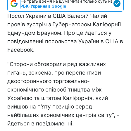
Не трать время на шум! Читай только суть из
РБК-Украина в Google
Посол України в США Валерій Чалий
провів зустріч з Губернатором Каліфорнії
Едмундом Брауном. Про це йдеться у
повідомленні посольства України в США в
Facebook.
"Сторони обговорили ряд важливих
питань, зокрема, про перспективи
двостороннього торговельно-
економічного співробітництва між
Україною та штатом Каліфорнія, який
вийшов на п'яту позицію серед
найбільших економічних центрів світу", -
йдеться в повідомленні.