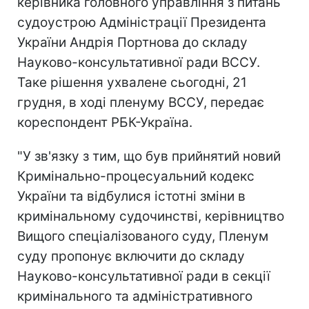
керівника головного управління з питань
судоустрою Адміністрації Президента
України Андрія Портнова до складу
Науково-консультативної ради ВССУ.
Таке рішення ухвалене сьогодні, 21
грудня, в ході пленуму ВССУ, передає
кореспондент РБК-Україна.
"У зв'язку з тим, що був прийнятий новий
Кримінально-процесуальний кодекс
України та відбулися істотні зміни в
кримінальному судочинстві, керівництво
Вищого спеціалізованого суду, Пленум
суду пропонує включити до складу
Науково-консультативної ради в секції
кримінального та адміністративного