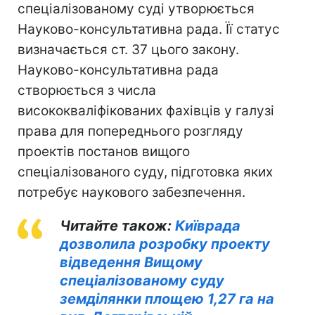
спеціалізованому суді утворюється
Науково-консультативна рада. Її статус
визначається ст. 37 цього закону.
Науково-консультативна рада
створюється з числа
висококваліфікованих фахівців у галузі
права для попереднього розгляду
проектів постанов вищого
спеціалізованого суду, підготовка яких
потребує наукового забезпечення.
Читайте також:
Київрада
дозволила розробку проекту
відведення Вищому
спеціалізованому суду
земділянки площею 1,27 га на