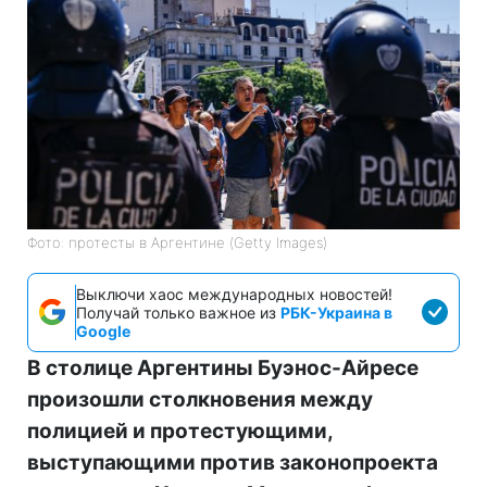
Фото: протесты в Аргентине (Getty Images)
Выключи хаос международных новостей!
Получай только важное из
РБК-Украина в
Google
В столице Аргентины Буэнос-Айресе
произошли столкновения между
полицией и протестующими,
выступающими против законопроекта