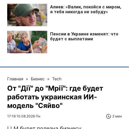
Главная
»
Бизнес
»
Tech
От "Дії" до "Мрії": где будет
работать украинская ИИ-
модель "Сяйво"
17:19 10.08.2026 Пн
2 мин
LLM будет полезна бизнесу,