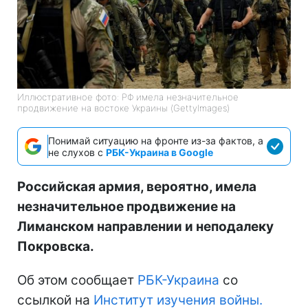
Иллюстративное фото: РФ имела незначительное
продвижение на востоке Украины (GettyImages)
Понимай ситуацию на фронте из-за фактов, а
не слухов с
РБК-Украина в Google
Российская армия, вероятно, имела
незначительное продвижение на
Лиманском направлении и неподалеку
Покровска.
Об этом сообщает
РБК-Украина
со
ссылкой на
Институт изучения войны.