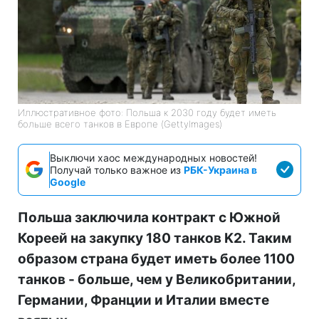
Иллюстративное фото: Польша к 2030 году будет иметь
больше всего танков в Европе (GettyImages)
Выключи хаос международных новостей!
Получай только важное из
РБК-Украина в
Google
Польша заключила контракт с Южной
Кореей на закупку 180 танков K2. Таким
образом страна будет иметь более 1100
танков - больше, чем у Великобритании,
Германии, Франции и Италии вместе