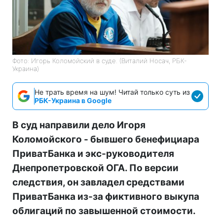
Фото: Игорь Коломойский в суде. (Виталий Носач, РБК-
Украина)
Не трать время на шум! Читай только суть из
РБК-Украина в Google
В суд направили дело Игоря
Коломойского - бывшего бенефициара
ПриватБанка и экс-руководителя
Днепропетровской ОГА. По версии
следствия, он завладел средствами
ПриватБанка из-за фиктивного выкупа
облигаций по завышенной стоимости.