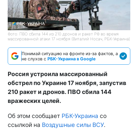
Фото: ПВО сбила 144 из 210 дронов и ракет РФ во время
массированной атаки 17 ноября (Виталий Носач, РБК-Украина)
Понимай ситуацию на фронте из-за фактов, а
не слухов с
РБК-Украина в Google
Россия устроила массированный
обстрел по Украине 17 ноября, запустив
210 ракет и дронов. ПВО сбила 144
вражеских целей.
Об этом сообщает
РБК-Украина
со
ссылкой на
Воздушные силы ВСУ
.