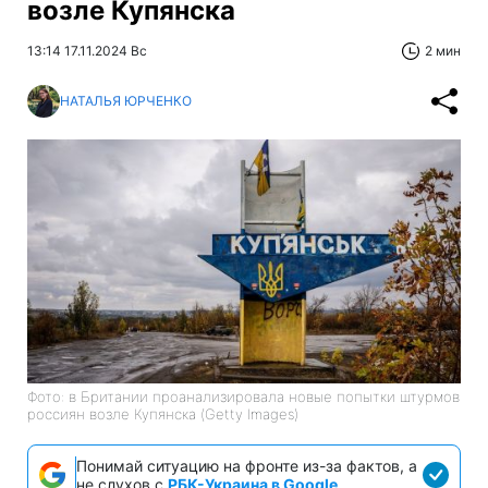
возле Купянска
13:14 17.11.2024 Вс
2 мин
НАТАЛЬЯ ЮРЧЕНКО
Фото: в Британии проанализировала новые попытки штурмов
россиян возле Купянска (Getty Images)
Понимай ситуацию на фронте из-за фактов, а
не слухов с
РБК-Украина в Google