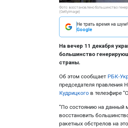
Фото: восстановлено большинство ген
(GettyImage)
Не трать время на шум!
Google
На вечер 11 декабря укр
большинство генерирующ
страны.
Об этом сообщает
РБК-Ук
председателя правления Н
Кудрицкого
в телеэфире "С
"По состоянию на данный 
восстановить большинств
ракетных обстрелов на это