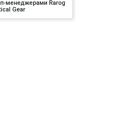
оп-менеджерами Rarog
ical Gear