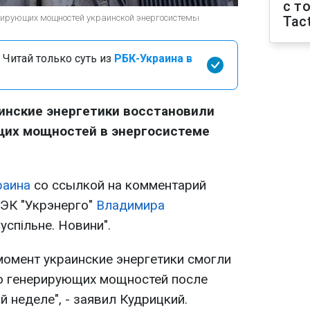
с т
ерирующих мощностей украинской энергосистемы
Tact
 Читай только суть из
РБК-Украина в
аинские энергетики восстановили
их мощностей в энергосистеме
раина
со ссылкой на комментарий
ЭК "Укрэнерго"
Владимира
успільне. Новини".
момент украинские энергетики смогли
о генерирующих мощностей после
й неделе", - заявил Кудрицкий.