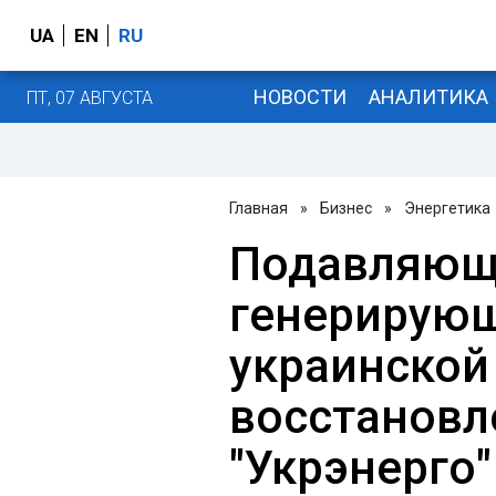
UA
EN
RU
НОВОСТИ
АНАЛИТИКА
ПТ, 07 АВГУСТА
Главная
»
Бизнес
»
Энергетика
Подавляющ
генерирую
украинской
восстановле
"Укрэнерго"