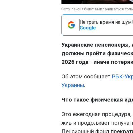
Фото: пенсия будет выплачиваться тольк
Не трать время на шум!
Google
Украинские пенсионеры, 
должны пройти физическ
2026 года - иначе потеря
Об этом сообщает
РБК-Ук
Украины
.
Что такое физическая ид
Это ежегодная процедура,
жив и продолжает получат
Пенсионный фонд прекрати