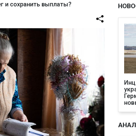
ег и сохранить выплаты?
НОВО
Инц
укр
Гер
нов
АНАЛ