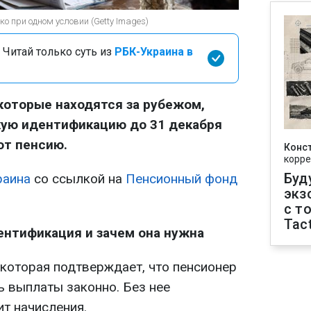
о при одном условии (Getty Images)
 Читай только суть из
РБК-Украина в
которые находятся за рубежом,
ую идентификацию до 31 декабря
ют пенсию.
Конс
корре
Буд
раина
со ссылкой на
Пенсионный фонд
экз
с т
Tact
ентификация и зачем она нужна
 которая подтверждает, что пенсионер
ь выплаты законно. Без нее
т начисления.