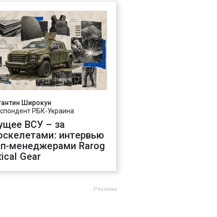
тантин Широкун
спондент РБК-Украина
ущее ВСУ – за
оскелетами: интервью
оп-менеджерами Rarog
ical Gear