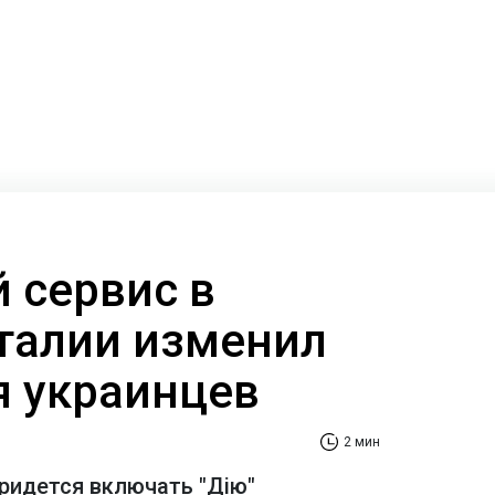
 сервис в
талии изменил
я украинцев
2 мин
придется включать "Дію"