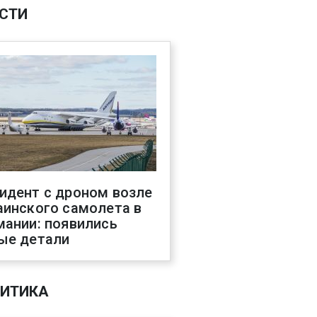
СТИ
идент с дроном возле
аинского самолета в
мании: появились
ые детали
ИТИКА