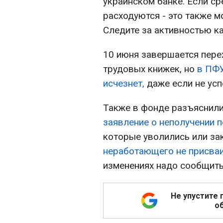
украинском банке. Если с
расходуются - это также м
Следите за активностью к
10 июня завершается пер
трудовых книжек, но
в ПФУ
исчезнет,
даже если не усп
Также в фонде разъяснили
заявление о неполучении п
которые уволились или за
неработающего не присваи
изменениях надо сообщить
Не упустите 
об