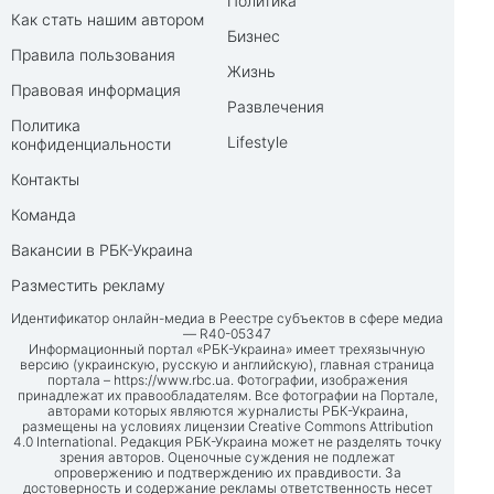
Политика
Как стать нашим автором
Бизнес
Правила пользования
Жизнь
Правовая информация
Развлечения
Политика
Lifestyle
конфиденциальности
Контакты
Команда
Вакансии в РБК-Украина
Разместить рекламу
Идентификатор онлайн-медиа в Реестре субъектов в сфере медиа
— R40-05347
Информационный портал «РБК-Украина» имеет трехязычную
версию (украинскую, русскую и английскую), главная страница
портала –
https://www.rbc.ua
. Фотографии, изображения
принадлежат их правообладателям. Все фотографии на Портале,
авторами которых являются журналисты РБК-Украина,
размещены на условиях лицензии Creative Commons Attribution
4.0 International. Редакция РБК-Украина может не разделять точку
зрения авторов. Оценочные суждения не подлежат
опровержению и подтверждению их правдивости. За
достоверность и содержание рекламы ответственность несет