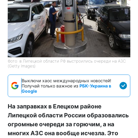
Фото: в Липецкой области РФ выстроились очереди на АЗС
(Getty Images)
Выключи хаос международных новостей!
Получай только важное из
РБК-Украина в
Google
На заправках в Елецком районе
Липецкой области России образовались
огромные очереди за горючим, а на
многих АЗС она вообще исчезла. Это