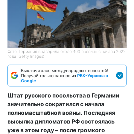
Фото: Германия выдворила около 400 россиян с начала 2022
года (Getty Images)
Выключи хаос международных новостей!
Получай только важное из
РБК-Украина в
Google
Штат русского посольства в Германии
значительно сократился с начала
полномасштабной войны. Последняя
высылка дипломатов РФ состоялась
уже в этом году – после громкого