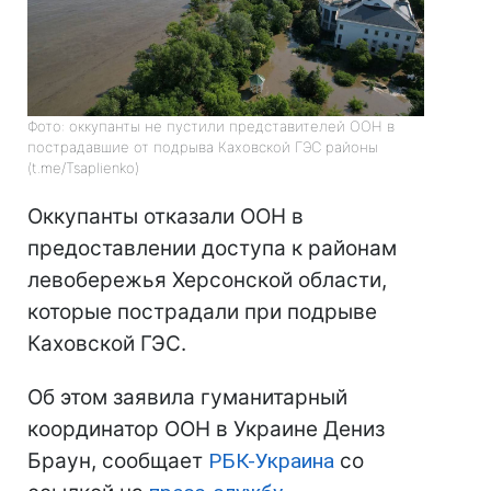
Фото: оккупанты не пустили представителей ООН в
пострадавшие от подрыва Каховской ГЭС районы
(t.me/Tsaplienko)
Оккупанты отказали ООН в
предоставлении доступа к районам
левобережья Херсонской области,
которые пострадали при подрыве
Каховской ГЭС.
Об этом заявила гуманитарный
координатор ООН в Украине Дениз
Браун, сообщает
РБК-Украина
со