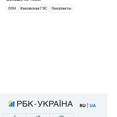
ООН
Каховская ГЭС
Оккупанты
RU
|
UA