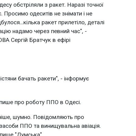
десу обстріляли з ракет. Наразі точної
є. Просимо одеситів не знімати і не
булося...кілька ракет прилетіло, деталі
цію надамо через певний час", -
ОВА Сергій Братчук в ефірі
істяни бачать ракети", - інформує
 пише про роботу ППО в Одесі.
аніше, шумно. Повідомляють про
засоби ППО та винищувальна авіація.
 пише "Думська".