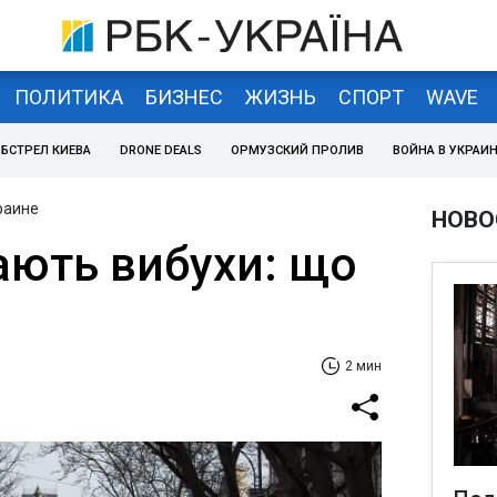
ПОЛИТИКА
БИЗНЕС
ЖИЗНЬ
СПОРТ
WAVE
БСТРЕЛ КИЕВА
DRONE DEALS
ОРМУЗСКИЙ ПРОЛИВ
ВОЙНА В УКРАИ
раине
НОВО
ають вибухи: що
2 мин