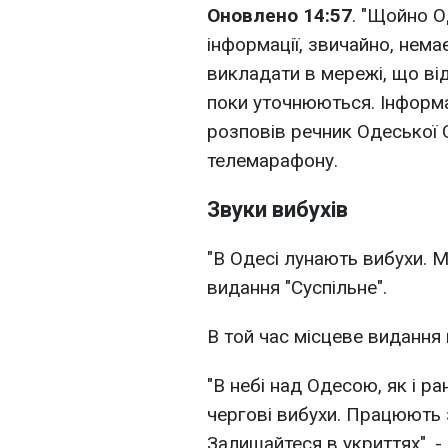
Оновлено 14:57
. "Щойно О
інформації, звичайно, нема
викладати в мережі, що від
поки уточнюються. Інформа
розповів речник Одеської 
телемарафону.
Звуки вибухів
"В Одесі лунають вибухи. М
видання "Суспільне".
В той час місцеве видання
"В небі над Одесою, як і р
чергові вибухи. Працюють 
Залишайтеся в укриттях", -