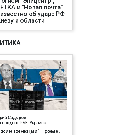
 огнем "Эпицентр",
ETKA и "Новая почта":
 известно об ударе РФ
Киеву и области
ИТИКА
рий Сидоров
спондент РБК-Украина
ские санкции" Грэма.