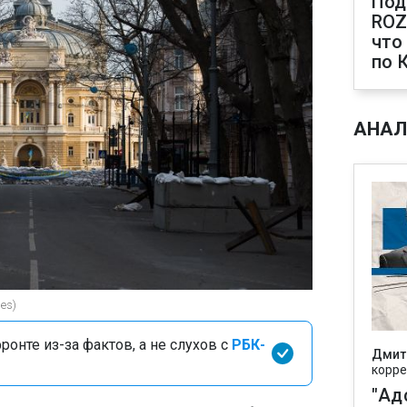
Под
ROZ
что
по 
АНАЛ
es)
онте из-за фактов, а не слухов с
РБК-
Дмит
корре
"Ад