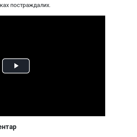
ках постраждалих.
Play
Video
ентар