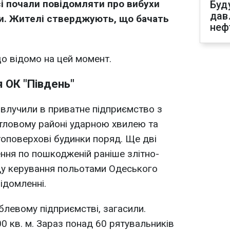
сі почали повідомляти про вибухи
Буд
дав
ги. Жителі стверджують, що бачать
неф
що відомо на цей момент.
 ОК "Південь"
 влучили в приватне підприємство з
тловому районі ударною хвилею та
оповерхові будинки поряд. Ще дві
ння по пошкодженій раніше злітно-
ду керування польотами Одеського
відомленні.
левому підприємстві, загасили.
 кв. м. Зараз понад 60 рятувальників