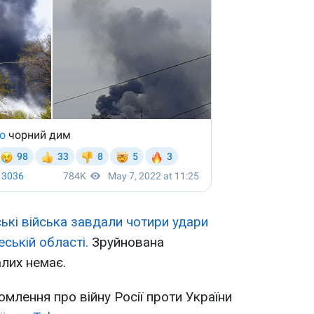
ські війська завдали чотири удари
ській області.
Зруйнована
лих немає.
омлення про війну Росії проти України