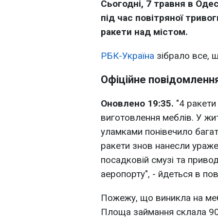
Сьогодні, 7 травня в Оде
під час повітряної триво
ракети над містом.
РБК-Україна
зібрало все, 
Офіційне повідомлення
Оновлено 19:35.
"4 ракети
виготовлення меблів. У жи
уламками понівечило багат
ракети знов нанесли ураже
посадковій смузі та приво
аеропорту", - йдеться в по
Пожежу, що виникла на меб
Площа займання склала 900