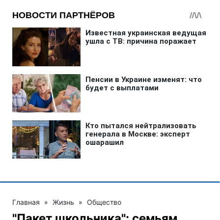
Главная
»
Жизнь
»
Общество
"Пакет школьника": семьям