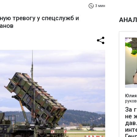
3 мин
ную тревогу у спецслужб и
АНАЛ
ганов
Юлия
руков
За 
не 
дав
инт
Ген