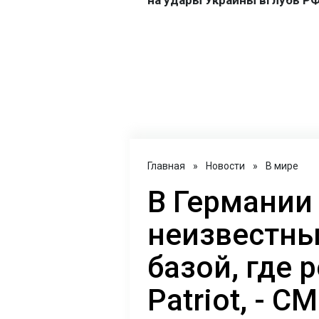
Главная
»
Новости
»
В мире
В Германии
неизвестны
базой, где
Patriot, - С