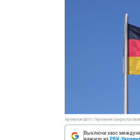
Архивное фото: Германия закрыла свое 
Выключи хаос междуна
важное из
РБК-Украина