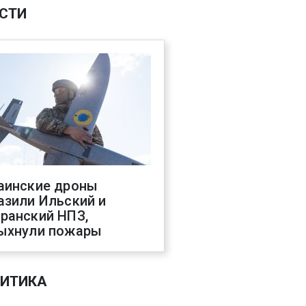
СТИ
аинские дроны
азили Ильский и
ранский НПЗ,
ыхнули пожары
ИТИКА