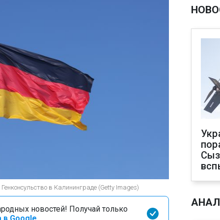
НОВО
Укр
пор
Сыз
всп
Генконсульство в Калининграде (Getty Images)
АНАЛ
родных новостей! Получай только
 в Google