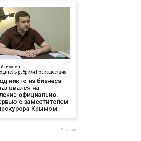
 Акимова
одитель рубрики Происшествия
год никто из бизнеса
жаловался на
ление официально:
ервью с заместителем
прокурора Крымом