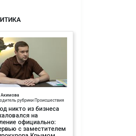
ИТИКА
 Акимова
одитель рубрики Происшествия
год никто из бизнеса
жаловался на
ление официально:
ервью с заместителем
прокурора Крымом