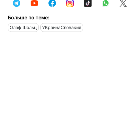
Больше по теме:
Олаф Шольц
УКраинаСловакия