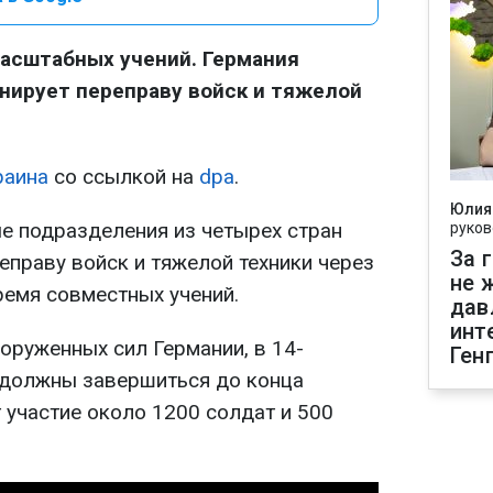
масштабных учений. Германия
нирует переправу войск и тяжелой
раина
со ссылкой на
dpa
.
Юлия
ые подразделения из четырех стран
руков
За 
праву войск и тяжелой техники через
не 
ремя совместных учений.
дав
инт
оруженных сил Германии, в 14-
Ген
 должны завершиться до конца
 участие около 1200 солдат и 500