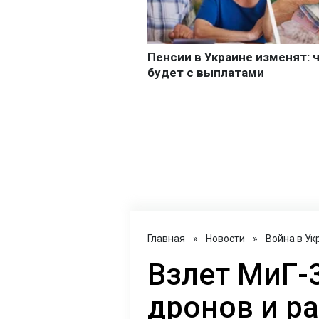
Главная
»
Новости
»
Война в Ук
Взлет МиГ-3
дронов и ра