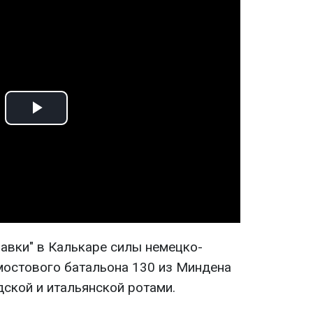
Play
Video
авки" в Калькаре силы немецко-
мостового батальона 130 из Миндена
ской и итальянской ротами.