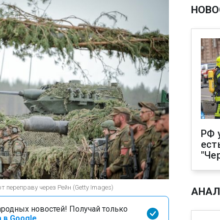
НОВО
РФ 
ест
"Че
 переправу через Рейн (Getty Images)
АНАЛ
родных новостей! Получай только
 в Google