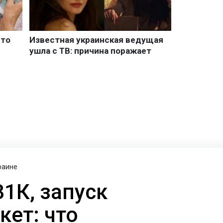
раине
1К, запуск
кет: что