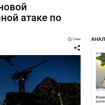
 новой
ной атаке по
АНАЛ
3 мин
Юлия
руков