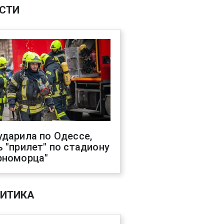
СТИ
ударила по Одессе,
ь "прилет" по стадиону
рноморца"
ИТИКА