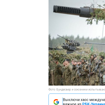
Фото: Бундесвер и союзники испытывают
Выключи хаос междуна
важное из
РБК-Украина