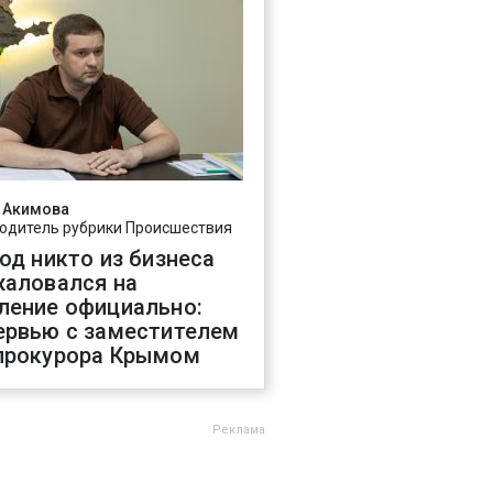
 Акимова
одитель рубрики Происшествия
год никто из бизнеса
жаловался на
ление официально:
ервью с заместителем
прокурора Крымом