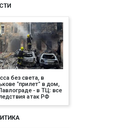
СТИ
сса без света, в
ькове "прилет" в дом,
 Павлограде - в ТЦ: все
ледствия атак РФ
ИТИКА