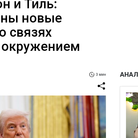
н и Тиль:
аны новые
о связях
 окружением
АНАЛ
3 мин