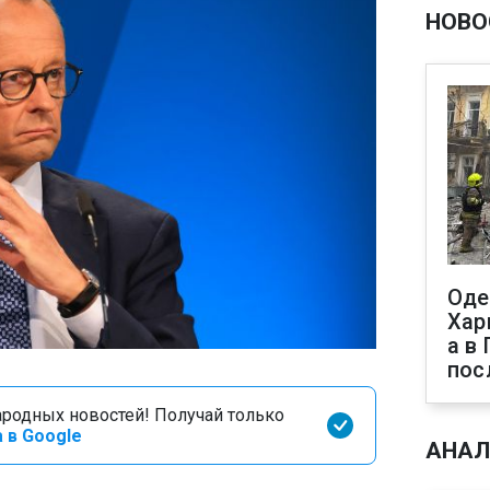
НОВО
Оде
Хар
а в
пос
родных новостей! Получай только
 в Google
АНАЛ