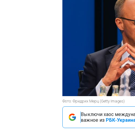
Фото: Фридрих Мерц (Getty Images)
Выключи хаос междуна
важное из
РБК-Украина