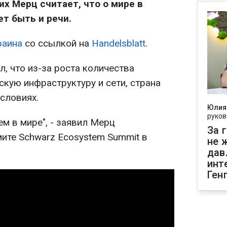
х Мерц считает, что о мире в
т быть и речи.
раина
со ссылкой на
Handelsblatt
.
, что из-за роста количества
скую инфраструктуру и сети, страна
словиях.
Юлия
руков
ем в мире", - заявил Мерц
За 
ите Schwarz Ecosystem Summit в
не 
дав
инт
Ген