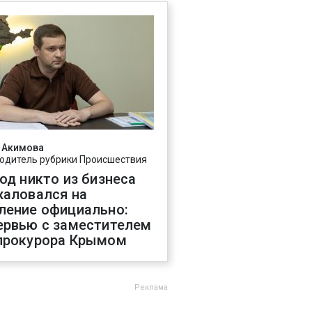
 Акимова
одитель рубрики Происшествия
год никто из бизнеса
жаловался на
ление официально:
ервью с заместителем
прокурора Крымом