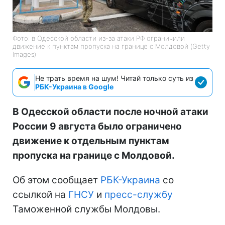
Фото: в Одесской области из-за атаки РФ ограничили
движение к пунктам пропуска на границе с Молдовой (Getty
Images)
Не трать время на шум! Читай только суть из
РБК-Украина в Google
В Одесской области после ночной атаки
России 9 августа было ограничено
движение к отдельным пунктам
пропуска на границе с Молдовой.
Об этом сообщает
РБК-Украина
со
ссылкой на
ГНСУ
и
пресс-службу
Таможенной службы Молдовы.