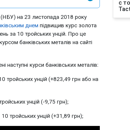
с т
Tact
 (НБУ) на 23 листопада 2018 року
нківським днем
підвищив курс золота
вень за 10 тройських унцій. Про це
курсом банківських металів на сайті
і наступні курси банківських металів:
10 тройських унцій (+823,49 грн або на
тройських унцій (-9,75 грн);
 10 тройських унцій (+31,89 грн);