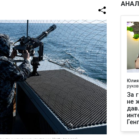
АНАЛ
Юлия
руков
За 
не 
дав
инт
Ген