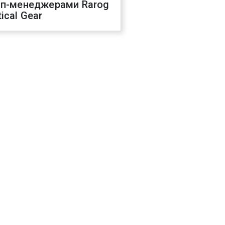
оп-менеджерами Rarog
ical Gear