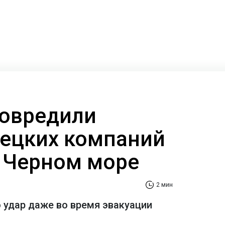
овредили
ецких компаний
и Черном море
2 мин
 удар даже во время эвакуации