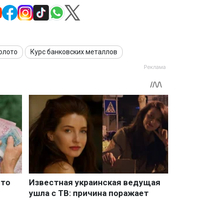
олото
Курс банковских металлов