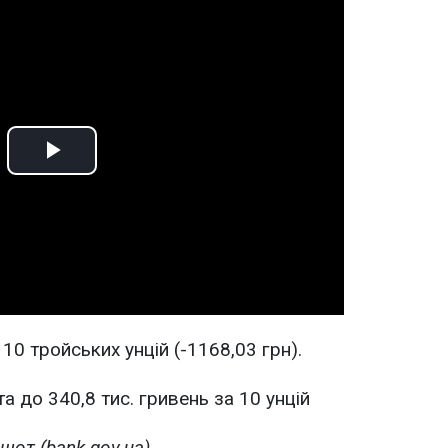
Play
Video
10 тройських унцій (-1168,03 грн).
шот (bank.gov.ua)