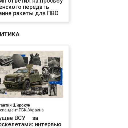
мп ответил на просьбу
енского передать
аине ракеты для ПВО
ИТИКА
тантин Широкун
спондент РБК-Украина
ущее ВСУ – за
оскелетами: интервью