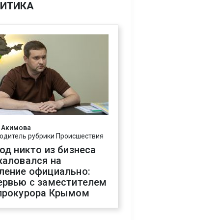
ИТИКА
 Акимова
одитель рубрики Происшествия
год никто из бизнеса
жаловался на
ление официально:
ервью с заместителем
прокурора Крымом