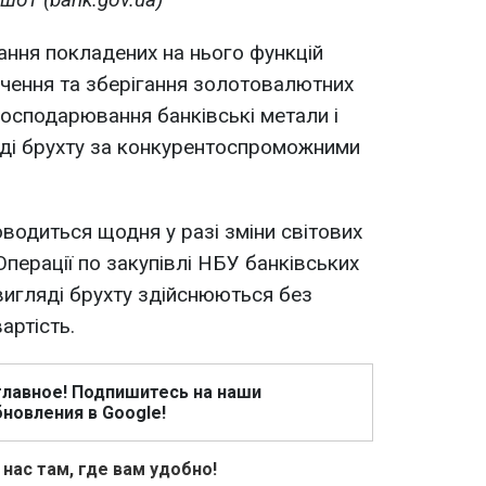
ння покладених на нього функцій
чення та зберігання золотовалютних
 господарювання банківські метали і
яді брухту за конкурентоспроможними
оводиться щодня у разі зміни світових
 Операції по закупівлі НБУ банківських
 вигляді брухту здійснюються без
артість.
главное! Подпишитесь на наши
новления в Google!
 нас там, где вам удобно!