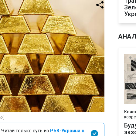
Тра
Зел
Укр
АНАЛ
Конс
корре
БУ)
Буд
 Читай только суть из
РБК-Украина в
экз