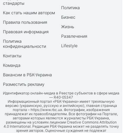
стандарты
Политика
Как стать нашим автором
Бизнес
Правила пользования
Жизнь
Правовая информация
Развлечения
Политика
Lifestyle
конфиденциальности
Контакты
Команда
Вакансии в РБК-Украина
Разместить рекламу
Идентификатор онлайн-медиа в Реестре субъектов в сфере медиа
— R40-05347
Информационный портал «РБК-Украина» имеет трехязычную
версию (украинскую, русскую и английскую), главная страница
портала –
https://www.rbc.ua
. Фотографии, изображения
принадлежат их правообладателям. Все фотографии на Портале,
авторами которых являются журналисты РБК-Украина,
размещены на условиях лицензии Creative Commons Attribution
4.0 International. Редакция РБК-Украина может не разделять точку
зрения авторов. Оценочные суждения не подлежат