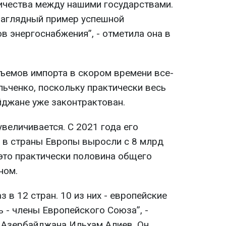
ичества между нашими государствами.
 наглядный пример успешной
в энергоснабжения”, - отметила она в
ъемов импорта в скором времени все-
ельченко, поскольку практически весь
джане уже законтрактован.
величивается. С 2021 года его
 в страны Европы выросли с 8 млрд
 это практически половина общего
ном.
 в 12 стран. 10 из них - европейские
ь - члены Европейского Союза”, -
 Азербайджана Ильхам Алиев. Он