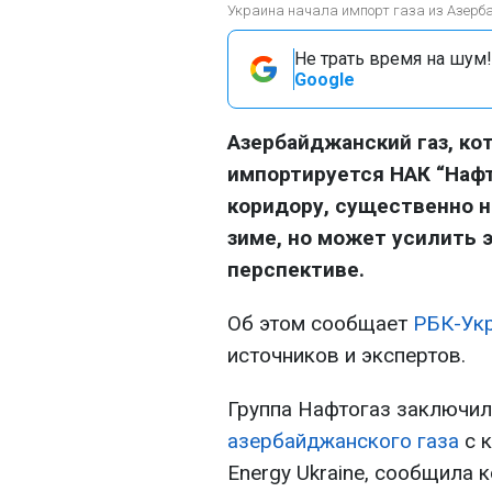
Украина начала импорт газа из Азерб
Не трать время на шум!
Google
Азербайджанский газ, ко
импортируется НАК “Нафт
коридору, существенно н
зиме, но может усилить 
перспективе.
Об этом сообщает
РБК-Ук
источников и экспертов.
Группа Нафтогаз заключил
азербайджанского газа
с 
Energy Ukraine, сообщила 