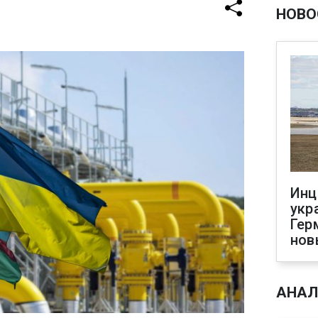
НОВО
Инц
укр
Гер
нов
АНАЛ