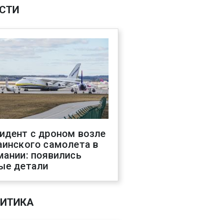
СТИ
идент с дроном возле
аинского самолета в
мании: появились
ые детали
ИТИКА