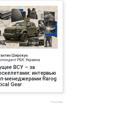
тантин Широкун
спондент РБК-Украина
ущее ВСУ – за
оскелетами: интервью
оп-менеджерами Rarog
ical Gear