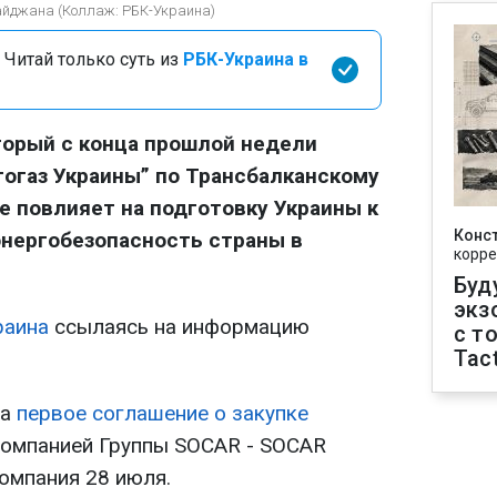
айджана (Коллаж: РБК-Украина)
 Читай только суть из
РБК-Украина в
торый с конца прошлой недели
огаз Украины” по Трансбалканскому
е повлияет на подготовку Украины к
Конс
энергобезопасность страны в
корре
Буд
экз
раина
ссылаясь на информацию
с т
Tact
а
первое соглашение о закупке
компанией Группы SOCAR - SOCAR
компания 28 июля.