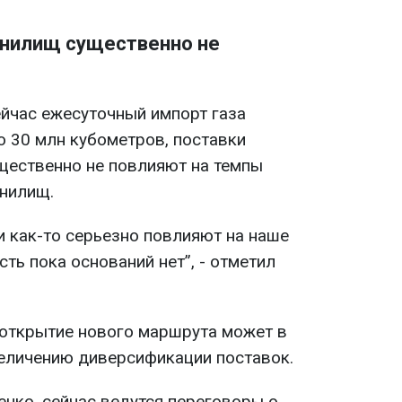
анилищ существенно не
ейчас ежесуточный импорт газа
о 30 млн кубометров, поставки
щественно не повлияют на темпы
нилищ.
ки как-то серьезно повлияют на наше
ть пока оснований нет”, - отметил
о открытие нового маршрута может в
величению диверсификации поставок.
нко, сейчас ведутся переговоры о