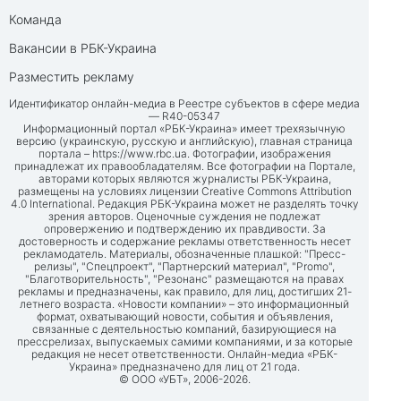
Команда
Вакансии в РБК-Украина
Разместить рекламу
Идентификатор онлайн-медиа в Реестре субъектов в сфере медиа
— R40-05347
Информационный портал «РБК-Украина» имеет трехязычную
версию (украинскую, русскую и английскую), главная страница
портала –
https://www.rbc.ua
. Фотографии, изображения
принадлежат их правообладателям. Все фотографии на Портале,
авторами которых являются журналисты РБК-Украина,
размещены на условиях лицензии Creative Commons Attribution
4.0 International. Редакция РБК-Украина может не разделять точку
зрения авторов. Оценочные суждения не подлежат
опровержению и подтверждению их правдивости. За
достоверность и содержание рекламы ответственность несет
рекламодатель. Материалы, обозначенные плашкой: "Пресс-
релизы", "Спецпроект", "Партнерский материал", "Promo",
"Благотворительность", "Резонанс" размещаются на правах
рекламы и предназначены, как правило, для лиц, достигших 21-
летнего возраста. «Новости компании» – это информационный
формат, охватывающий новости, события и объявления,
связанные с деятельностью компаний, базирующиеся на
прессрелизах, выпускаемых самими компаниями, и за которые
редакция не несет ответственности. Онлайн-медиа «РБК-
Украина» предназначено для лиц от 21 года.
© ООО «УБТ», 2006-2026.