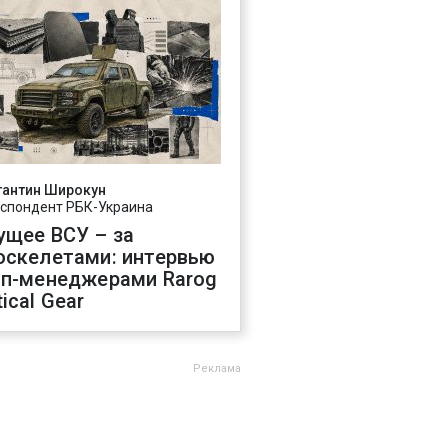
тантин Широкун
спондент РБК-Украина
ущее ВСУ – за
оскелетами: интервью
оп-менеджерами Rarog
ical Gear