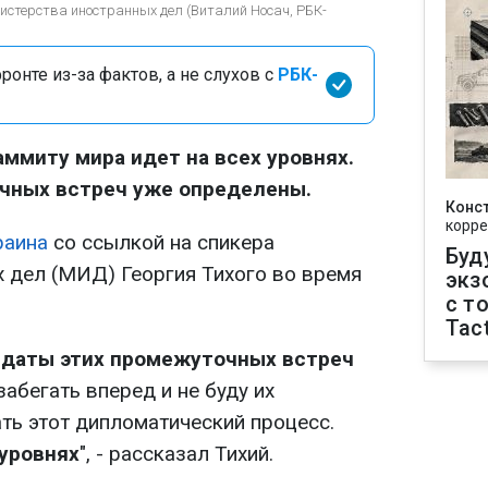
нистерства иностранных дел (Виталий Носач, РБК-
онте из-за фактов, а не слухов с
РБК-
аммиту мира идет на всех уровнях.
чных встреч уже определены.
Конс
корре
раина
со ссылкой на спикера
Буд
 дел (МИД) Георгия Тихого во время
экз
с т
Tact
 даты этих промежуточных встреч
 забегать вперед и не буду их
ть этот дипломатический процесс.
 уровнях
", - рассказал Тихий.