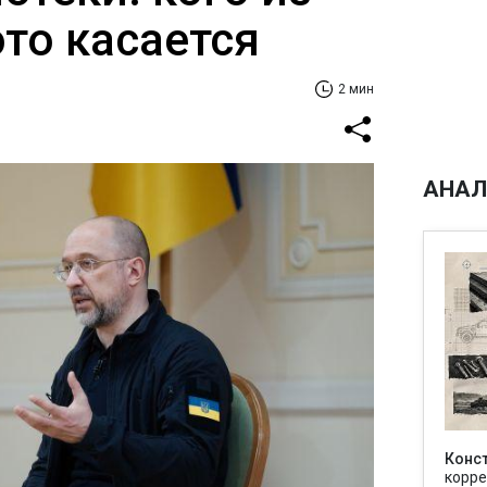
то касается
2 мин
АНАЛ
Конс
корре