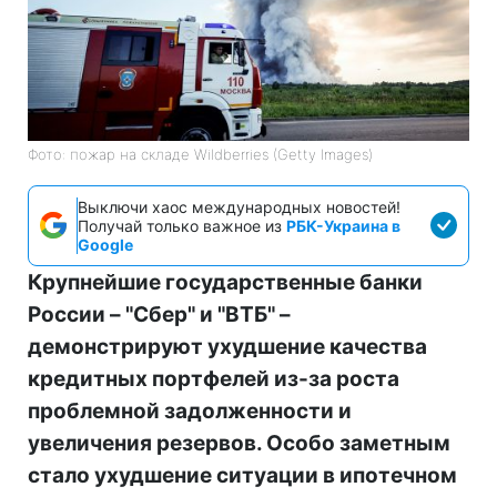
Фото: пожар на складе Wildberries (Getty Images)
Выключи хаос международных новостей!
Получай только важное из
РБК-Украина в
Google
Крупнейшие государственные банки
России – "Сбер" и "ВТБ" –
демонстрируют ухудшение качества
кредитных портфелей из-за роста
проблемной задолженности и
увеличения резервов. Особо заметным
стало ухудшение ситуации в ипотечном