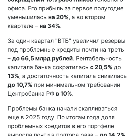
офиса. Его прибыль за первое полугодие
уменьшилась
на 20%
, а во втором
квартале –
на 34%
.
За один квартал "ВТБ" увеличил резервы
под проблемные кредиты почти на треть
–
до 66,5 млрд рублей
. Рентабельность
капитала банка сократилась
с 20,5%
до
13%
, а достаточность капитала снизилась
до 10,7%
при минимальном требовании
Центробанка РФ
в 10%
.
Проблемы банка начали скапливаться
еще в 2025 году. По итогам года доля
проблемных кредитов в его портфеле
выросла почти в полтора раза –
до 14,2%
,