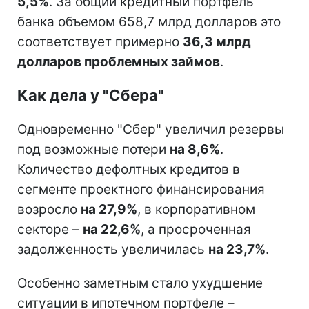
5,5%
. За общий кредитный портфель
банка объемом 658,7 млрд долларов это
соответствует примерно
36,3 млрд
долларов проблемных займов
.
Как дела у "Сбера"
Одновременно "Сбер" увеличил резервы
под возможные потери
на 8,6%
.
Количество дефолтных кредитов в
сегменте проектного финансирования
возросло
на 27,9%
, в корпоративном
секторе –
на 22,6%
, а просроченная
задолженность увеличилась
на 23,7%
.
Особенно заметным стало ухудшение
ситуации в ипотечном портфеле –