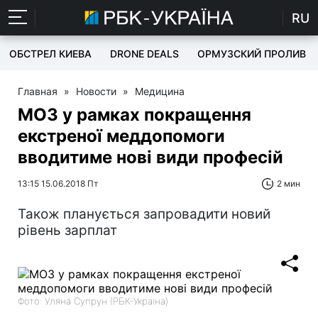
RU
ОБСТРЕЛ КИЕВА
DRONE DEALS
ОРМУЗСКИЙ ПРОЛИВ
Главная
»
Новости
»
Медицина
МОЗ у рамках покращення
екстреної меддопомоги
вводитиме нові види професій
13:15 15.06.2018 Пт
2 мин
Також планується запровадити новий
рівень зарплат
Фото: Уляна Супрун (РБК-Україна)