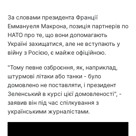
За словами президента Франції
Еммануеля Макрона, позиція партнерів по
НАТО про те, що вони допомагають
Україні захищатися, але не вступають у
війну з Росією, є майже офіційною.
"Тому певне озброєння, як, наприклад,
штурмові літаки або танки - було
домовлено не поставляти, і президент
Зеленський в курсі цієї домовленості", -
заявив він під час спілкування з
українськими журналістами.