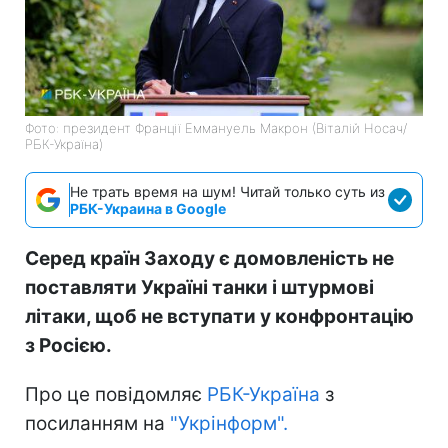
Фото: президент Франції Еммануель Макрон (Віталій Носач/
РБК-Україна)
Не трать время на шум! Читай только суть из
РБК-Украина в Google
Серед країн Заходу є домовленість не
поставляти Україні танки і штурмові
літаки, щоб не вступати у конфронтацію
з Росією.
Про це повідомляє
РБК-Україна
з
посиланням на
"Укрінформ".