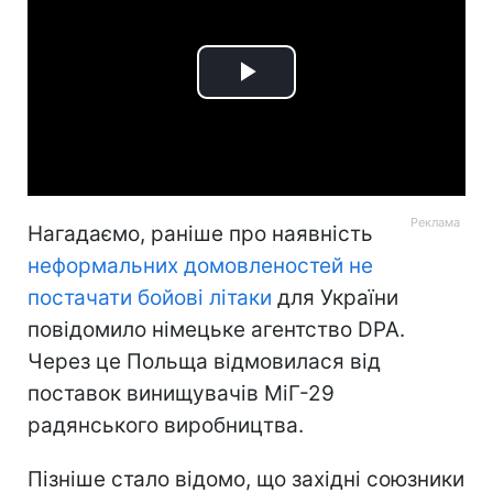
Play
Video
Нагадаємо, раніше про наявність
неформальних домовленостей не
постачати бойові літаки
для України
повідомило німецьке агентство DPA.
Через це Польща відмовилася від
поставок винищувачів МіГ-29
радянського виробництва.
Пізніше стало відомо, що західні союзники