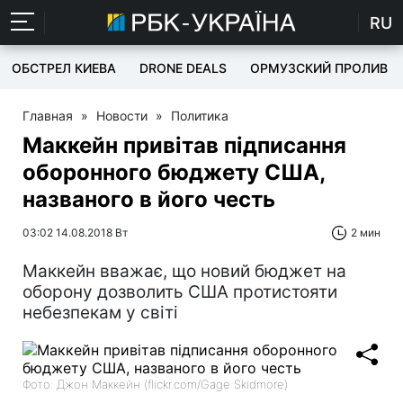
RU
ОБСТРЕЛ КИЕВА
DRONE DEALS
ОРМУЗСКИЙ ПРОЛИВ
Главная
»
Новости
»
Политика
Маккейн привітав підписання
оборонного бюджету США,
названого в його честь
03:02 14.08.2018 Вт
2 мин
Маккейн вважає, що новий бюджет на
оборону дозволить США протистояти
небезпекам у світі
Фото: Джон Маккейн (flickr.com/Gage Skidmore)