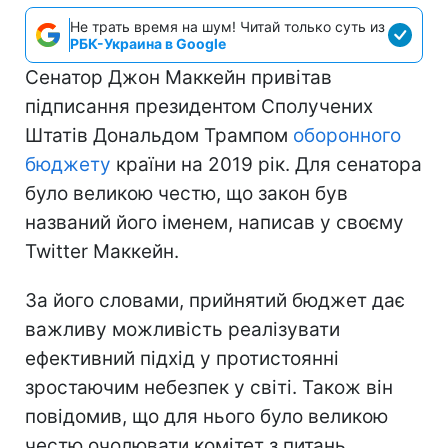
Не трать время на шум! Читай только суть из
РБК-Украина в Google
Сенатор Джон Маккейн привітав
підписання президентом Сполучених
Штатів Дональдом Трампом
оборонного
бюджету
країни на 2019 рік. Для сенатора
було великою честю, що закон був
названий його іменем, написав у своєму
Twitter Маккейн.
За його словами, прийнятий бюджет дає
важливу можливість реалізувати
ефективний підхід у протистоянні
зростаючим небезпек у світі. Також він
повідомив, що для нього було великою
честю очолювати комітет з питань