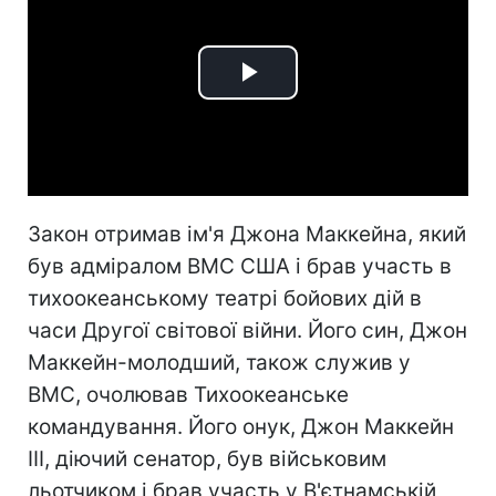
Play
Video
Закон отримав ім'я Джона Маккейна, який
був адміралом ВМС США і брав участь в
тихоокеанському театрі бойових дій в
часи Другої світової війни. Його син, Джон
Маккейн-молодший, також служив у
ВМС, очолював Тихоокеанське
командування. Його онук, Джон Маккейн
III, діючий сенатор, був військовим
льотчиком і брав участь у В'єтнамській