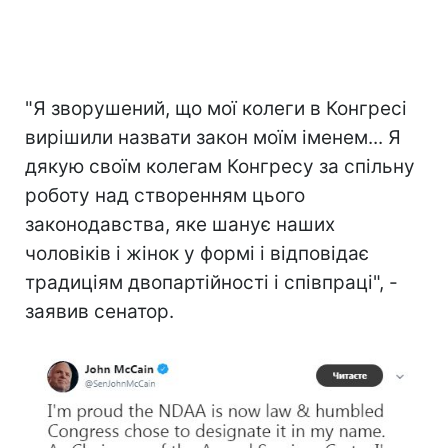
"Я зворушений, що мої колеги в Конгресі
вирішили назвати закон моїм іменем... Я
дякую своїм колегам Конгресу за спільну
роботу над створенням цього
законодавства, яке шанує наших
чоловіків і жінок у формі і відповідає
традиціям двопартійності і співпраці", -
заявив сенатор.