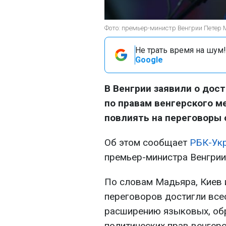
Фото: премьер-министр Венгрии Петер М
Не трать время на шум!
Google
В Венгрии заявили о дос
по правам венгерского м
повлиять на переговоры 
Об этом сообщает
РБК-Укр
премьер-министра Венгрии
По словам Мадьяра, Киев 
переговоров достигли вс
расширению языковых, обр
политических прав венгер