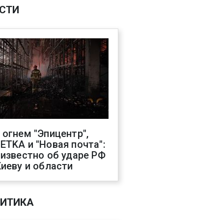
СТИ
 огнем "Эпицентр",
ETKA и "Новая почта":
 известно об ударе РФ
Киеву и области
ИТИКА