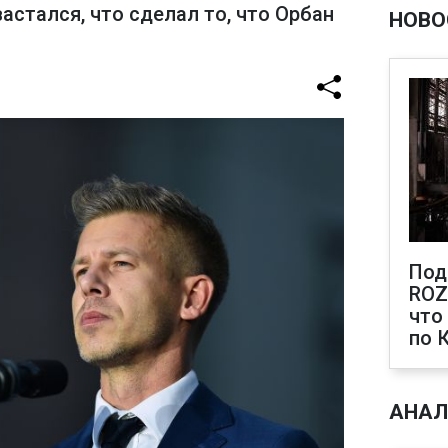
астался, что сделал то, что Орбан
НОВО
Под
ROZ
что
по 
АНАЛ