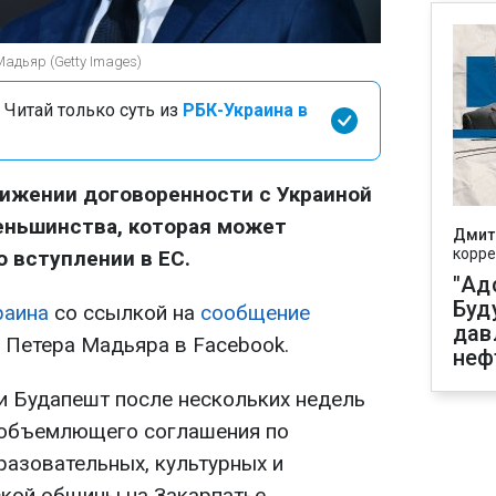
адьяр (Getty Images)
 Читай только суть из
РБК-Украина в
тижении договоренности с Украиной
еньшинства, которая может
Дмит
корре
о вступлении в ЕС.
"Ад
Буд
аина
со ссылкой на
сообщение
дав
 Петера Мадьяра в Facebook.
неф
и Будапешт после нескольких недель
еобъемлющего соглашения по
азовательных, культурных и
ской общины на Закарпатье.