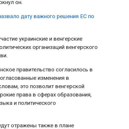
ркнул он.
o назвало дату важного решения ЕС по
частие украинские и венгерские
политических организаций венгерского
ви.
инское правительство согласилось в
огласованные изменения в
словам, это позволит венгерской
рокие права в сферах образования,
языка и политического
удут отражены также в плане