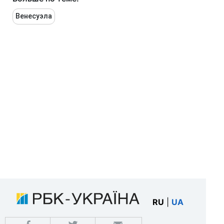
Венесуэла
RU
|
UA