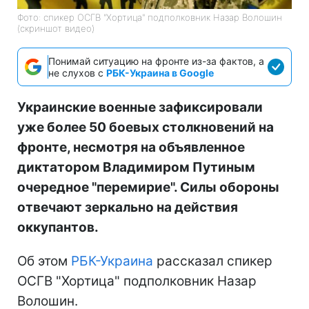
Фото: спикер ОСГВ "Хортица" подполковник Назар Волошин
(скриншот видео)
Понимай ситуацию на фронте из-за фактов, а
не слухов с
РБК-Украина в Google
Украинские военные зафиксировали
уже более 50 боевых столкновений на
фронте, несмотря на объявленное
диктатором Владимиром Путиным
очередное "перемирие". Силы обороны
отвечают зеркально на действия
оккупантов.
Об этом
РБК-Украина
рассказал спикер
ОСГВ "Хортица" подполковник Назар
Волошин.