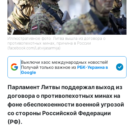
Иллюстративное фото: Литва вышла из договора о
противопехотных минах, причина в России
(facebook.com/Latvijasarmija)
Выключи хаос международных новостей!
Получай только важное из
РБК-Украина в
Google
Парламент Литвы поддержал выход из
договора о противопехотных минах на
фоне обеспокоенности военной угрозой
со стороны Российской Федерации
(РФ).