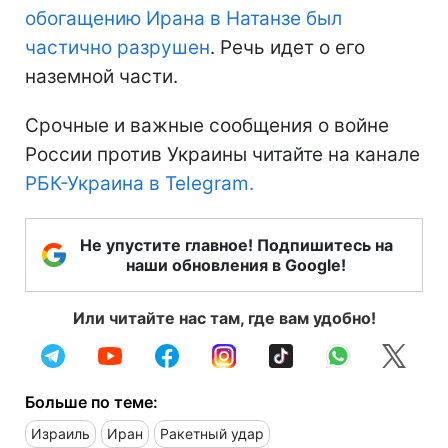
задействовал более 200 самолетов.
Позже стало известно, что целью атаки, в
частности, были ядерные объекты Ирана
в Натанзе и Фордо, где обогащают уран.
Глава МАГАТЭ Рафаэль Гросси сообщил,
что в результате удара Израиля
завод по
обогащению Ирана в Натанзе был
частично разрушен
. Речь идет о его
наземной части.
Срочные и важные сообщения о войне
России против Украины читайте на канале
РБК-Украина в Telegram.