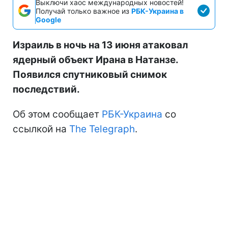
Иллюстративное фото: ядерный объект в Натанзе находился
под атакой (flickr by Hamed Saber)
Выключи хаос международных новостей!
Получай только важное из
РБК-Украина в
Google
Израиль в ночь на 13 июня атаковал
ядерный объект Ирана в Натанзе.
Появился спутниковый снимок
последствий.