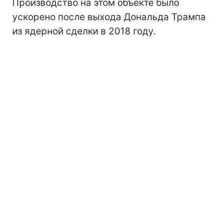
урана, что может привести к созданию
ядерного оружия.
Ранее сообщалось, что на его территории
работают тысячи центрифуг, что
существенно влияет на увеличение
запасов обогащенного урана в Иране.
Производство на этом объекте было
ускорено после выхода Дональда Трампа
из ядерной сделки в 2018 году.