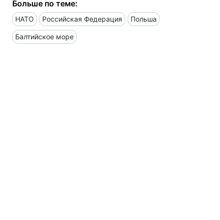
РБК-Украина в Telegram
.
Не упустите главное! Подпишитесь на
наши обновления в Google!
Или читайте нас там, где вам удобно!
Больше по теме:
НАТО
Российская Федерация
Польша
Балтийское море