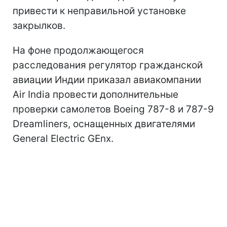
были ли закрылки установлены
правильно, потерял ли двигатель
мощность, срабатывали ли сигналы
тревоги в кабине пилотов и правильно ли
экипаж самолета ввел информацию о
температуре снаружи, о количестве
топлива и пассажиров. Он пояснил, что
ошибки при введении данных могут
привести к неправильной установке
закрылков.
На фоне продолжающегося
расследования регулятор гражданской
авиации Индии приказал авиакомпании
Air India провести дополнительные
проверки самолетов Boeing 787-8 и 787-9