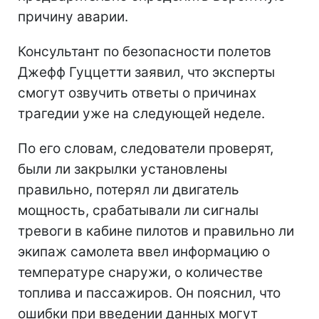
По словам министра гражданской
авиации Рама Мохана Наиду Кинджарапу,
извлечение бортового самописца
знаменует собой важный шаг в
расследовании. Исследование
устройства, если оно находится в
хорошем состоянии, позволит
предварительно определить вероятную
причину аварии.
Консультант по безопасности полетов
Джефф Гуццетти заявил, что эксперты
смогут озвучить ответы о причинах
трагедии уже на следующей неделе.
По его словам, следователи проверят,