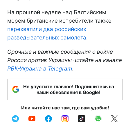
опасные маневры
недалеко от польской
границы.
Также самолеты НАТО были подняты в
воздух из-за того, что
истребитель Су-35
ВС РФ нарушил воздушное пространство
Эстонии
. Это произошло в районе
полуострова Юминда.
На прошлой неделе над Балтийским
морем британские истребители также
перехватили два российских
разведывательных самолета
.
Срочные и важные сообщения о войне
России против Украины читайте на канале