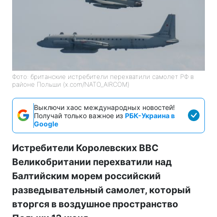
Фото: британские истребители перехватили самолет РФ в
районе Польши (x.com/NATO_AIRCOM)
Выключи хаос международных новостей!
Получай только важное из
РБК-Украина в
Google
Истребители Королевских ВВС
Великобритании перехватили над
Балтийским морем российский
разведывательный самолет, который
вторгся в воздушное пространство