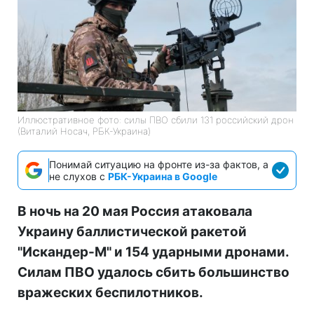
Иллюстративное фото: силы ПВО сбили 131 российский дрон
(Виталий Носач, РБК-Украина)
Понимай ситуацию на фронте из-за фактов, а
не слухов с
РБК-Украина в Google
В ночь на 20 мая Россия атаковала
Украину баллистической ракетой
"Искандер-М" и 154 ударными дронами.
Силам ПВО удалось сбить большинство
вражеских беспилотников.