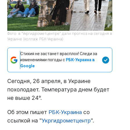
Фото: в "Укргидрометцентре" дали прогноз на сегодня в
Украине (коллаж РБК-Украина)
Стихия не застанет врасплох! Следи за
изменениями погоды с
РБК-Украина в
Google
Сегодня, 26 апреля, в Украине
похолодает. Температура днем будет
не выше 24°.
Об этом пишет
РБК-Украина
со
ссылкой на "
Укргидрометцентр
".