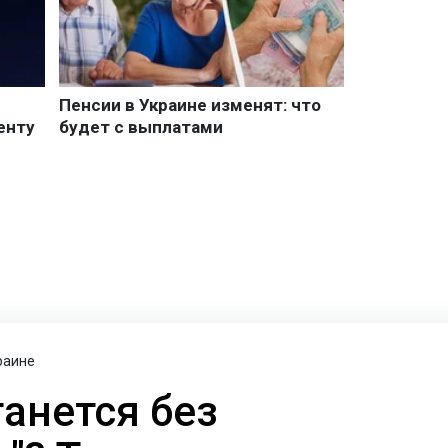
раине
анется без