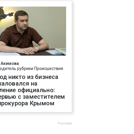
 Акимова
одитель рубрики Происшествия
год никто из бизнеса
жаловался на
ление официально:
ервью с заместителем
прокурора Крымом