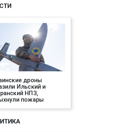
СТИ
аинские дроны
азили Ильский и
ранский НПЗ,
ыхнули пожары
ИТИКА