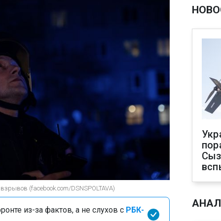
НОВО
Укр
пор
Сыз
всп
0 взрывов (facebook.com/DSNSPOLTAVA)
АНАЛ
онте из-за фактов, а не слухов с
РБК-