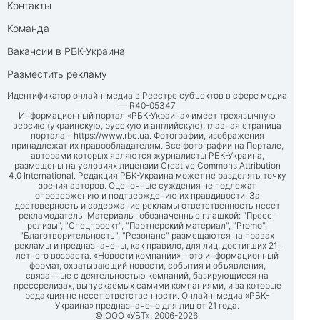
Контакты
Команда
Вакансии в РБК-Украина
Разместить рекламу
Идентификатор онлайн-медиа в Реестре субъектов в сфере медиа
— R40-05347
Информационный портал «РБК-Украина» имеет трехязычную
версию (украинскую, русскую и английскую), главная страница
портала –
https://www.rbc.ua
. Фотографии, изображения
принадлежат их правообладателям. Все фотографии на Портале,
авторами которых являются журналисты РБК-Украина,
размещены на условиях лицензии Creative Commons Attribution
4.0 International. Редакция РБК-Украина может не разделять точку
зрения авторов. Оценочные суждения не подлежат
опровержению и подтверждению их правдивости. За
достоверность и содержание рекламы ответственность несет
рекламодатель. Материалы, обозначенные плашкой: "Пресс-
релизы", "Спецпроект", "Партнерский материал", "Promo",
"Благотворительность", "Резонанс" размещаются на правах
рекламы и предназначены, как правило, для лиц, достигших 21-
летнего возраста. «Новости компании» – это информационный
формат, охватывающий новости, события и объявления,
связанные с деятельностью компаний, базирующиеся на
прессрелизах, выпускаемых самими компаниями, и за которые
редакция не несет ответственности. Онлайн-медиа «РБК-
Украина» предназначено для лиц от 21 года.
© ООО «УБТ», 2006-2026.