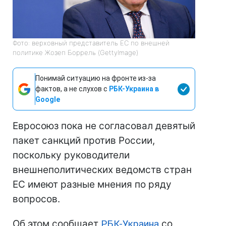
Фото: верховный представитель ЕС по внешней
политике Жозеп Боррель (GettyImage)
Понимай ситуацию на фронте из-за
фактов, а не слухов с
РБК-Украина в
Google
Евросоюз пока не согласовал девятый
пакет санкций против России,
поскольку руководители
внешнеполитических ведомств стран
ЕС имеют разные мнения по ряду
вопросов.
Об этом сообщает
РБК-Украина
со