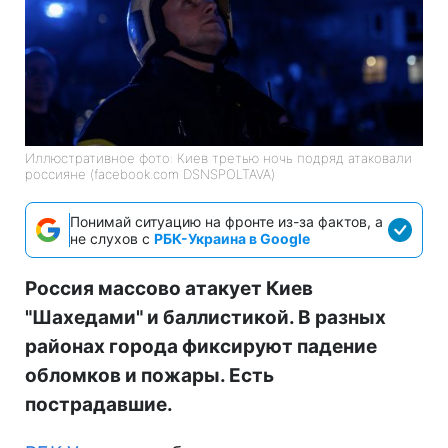
Иллюстративное фото: Киев третью ночь подряд атаковали
россияне (facebook.com DSNSPOLTAVA)
Понимай ситуацию на фронте из-за фактов, а
не слухов с
РБК-Украина в Google
Россия массово атакует Киев
"Шахедами" и баллистикой. В разных
районах города фиксируют падение
обломков и пожары. Есть
пострадавшие.