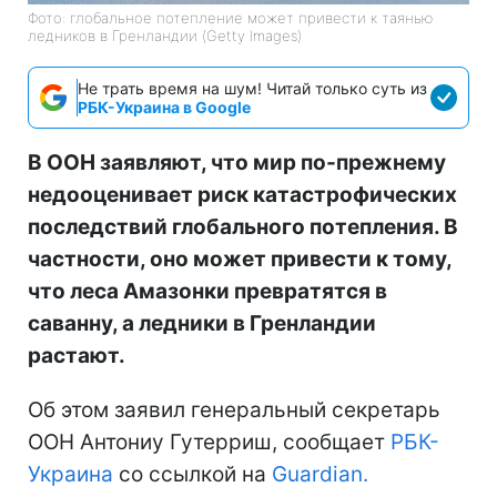
Фото: глобальное потепление может привести к таянью
ледников в Гренландии (Getty Images)
Не трать время на шум! Читай только суть из
РБК-Украина в Google
В ООН заявляют, что мир по-прежнему
недооценивает риск катастрофических
последствий глобального потепления. В
частности, оно может привести к тому,
что леса Амазонки превратятся в
саванну, а ледники в Гренландии
растают.
Об этом заявил генеральный секретарь
ООН Антониу Гутерриш, сообщает
РБК-
Украина
со ссылкой на
Guardian.