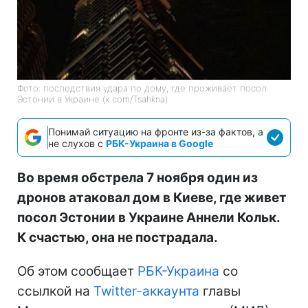
Фото: последствия удара по дому, где проживает посол
Эстонии в Украине (x.com/Tsahkna)
Понимай ситуацию на фронте из-за фактов, а
не слухов с
РБК-Украина в Google
Во время обстрела 7 ноября один из
дронов атаковал дом в Киеве, где живет
посол Эстонии в Украине Аннели Кольк.
К счастью, она не пострадала.
Об этом сообщает
РБК-Украина
со
ссылкой на
Twitter-аккаунта
главы