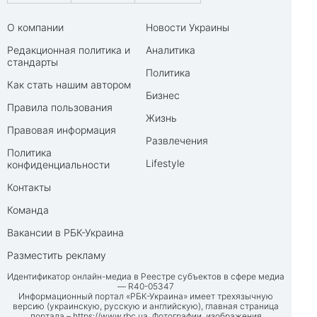
О компании
Новости Украины
Редакционная политика и
Аналитика
стандарты
Политика
Как стать нашим автором
Бизнес
Правила пользования
Жизнь
Правовая информация
Развлечения
Политика
Lifestyle
конфиденциальности
Контакты
Команда
Вакансии в РБК-Украина
Разместить рекламу
Идентификатор онлайн-медиа в Реестре субъектов в сфере медиа
— R40-05347
Информационный портал «РБК-Украина» имеет трехязычную
версию (украинскую, русскую и английскую), главная страница
портала –
https://www.rbc.ua
. Фотографии, изображения