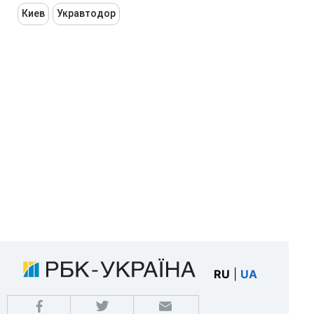
Киев
Укравтодор
RU
|
UA