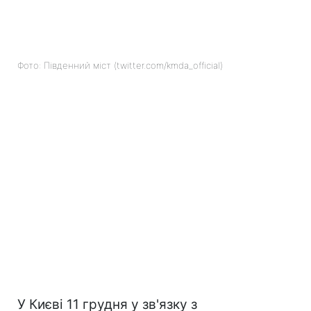
Фото: Південний міст (twitter.com/kmda_official)
У Києві 11 грудня у зв'язку з