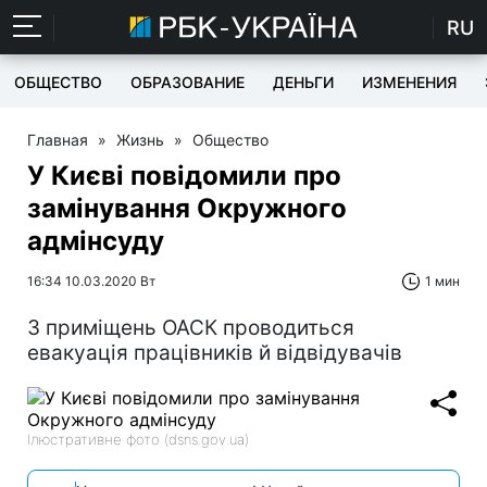
RU
ОБЩЕСТВО
ОБРАЗОВАНИЕ
ДЕНЬГИ
ИЗМЕНЕНИЯ
Главная
»
Жизнь
»
Общество
У Києві повідомили про
замінування Окружного
адмінсуду
16:34 10.03.2020 Вт
1 мин
З приміщень ОАСК проводиться
евакуація працівників й відвідувачів
Ілюстративне фото (dsns.gov.ua)