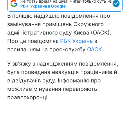
Не трать время на шум! Читай только суть из
РБК-Украина в Google
В поліцію надійшло повідомлення про
замінування приміщень Окружного
адміністративного суду Києва (ОАСК).
Про це повідомляє
РБК-Україна
з
посиланням на прес-службу
ОАСК
.
У зв'язку з надходженням повідомлення,
була проведена евакуація працівників й
відвідувачів суду. Інформацію про
можливе мінування перевіряють
правоохоронці.