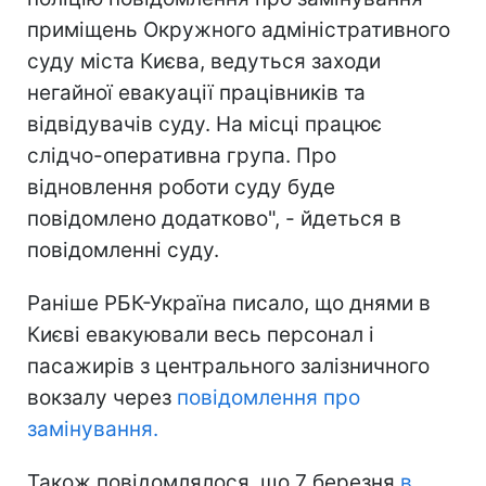
приміщень Окружного адміністративного
суду міста Києва, ведуться заходи
негайної евакуації працівників та
відвідувачів суду. На місці працює
слідчо-оперативна група. Про
відновлення роботи суду буде
повідомлено додатково", - йдеться в
повідомленні суду.
Раніше РБК-Україна писало, що днями в
Києві евакуювали весь персонал і
пасажирів з центрального залізничного
вокзалу через
повідомлення про
замінування.
Також повідомлялося, що 7 березня
в