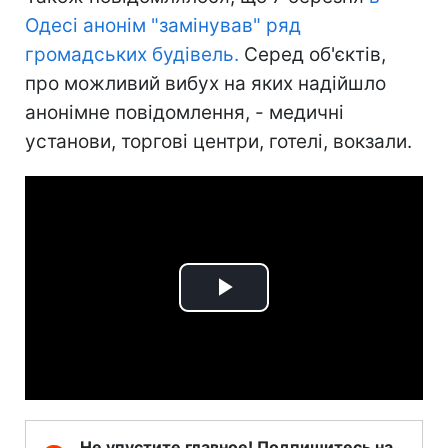
Одесі анонім "замінував" ряд
громадських будівель.
Серед об'єктів,
про можливий вибух на яких надійшло
анонімне повідомлення, - медичні
установи, торгові центри, готелі, вокзали.
Play
Video
Не упустите главное! Подпишитесь на