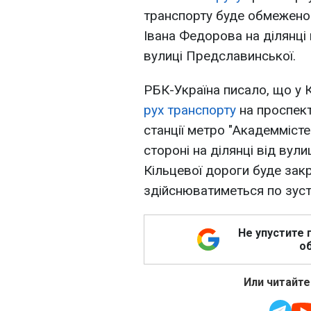
транспорту буде обмежено 
Івана Федорова на ділянці 
вулиці Предславинської.
РБК-Україна писало, що у К
рух транспорту
на проспек
станції метро "Академмісте
стороні на ділянці від вул
Кільцевої дороги буде закр
здійснюватиметься по зуст
Не упустите 
об
Или читайте