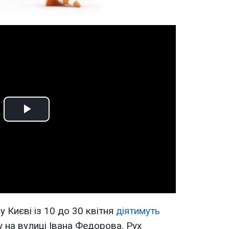
Play
Video
 Києві із 10 до 30 квітня
діятимуть
 на вулиці Івана Федорова. Рух