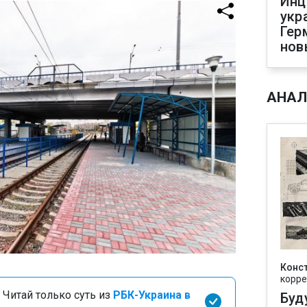
Инц
укр
Гер
нов
АНАЛ
Конс
корре
 Читай только суть из
РБК-Украина в
Буд