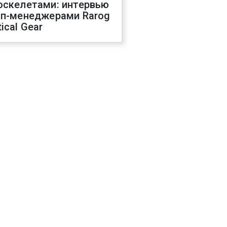
оскелетами: интервью
оп-менеджерами Rarog
ical Gear