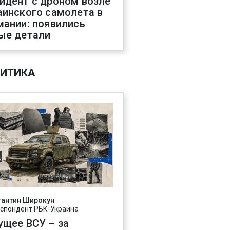
идент с дроном возле
аинского самолета в
мании: появились
ые детали
ИТИКА
тантин Широкун
спондент РБК-Украина
ущее ВСУ – за