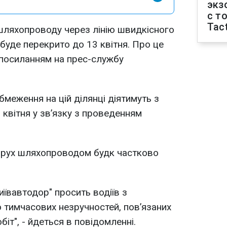
экз
с т
Tact
 шляхопроводу через лінію швидкісного
буде перекрито до 13 квітня. Про це
посиланням на прес-службу
меження на цій ділянці діятимуть з
3 квітня у зв’язку з проведенням
 рух шляхопроводом будк частково
иївавтодор" просить водіїв з
 тимчасових незручностей, пов’язаних
іт", - йдеться в повідомленні.