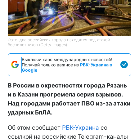
Фото: два российских города находятся под атакой
беспилотников (Getty Images)
Выключи хаос международных новостей!
Получай только важное из
РБК-Украина в
Google
В России в окрестностях города Рязань
и в Казани прогремела серия взрывов.
Над городами работает ПВО из-за атаки
ударных БпЛА.
Об этом сообщает
РБК-Украина
со
ссылкой на российские Telegram-каналы