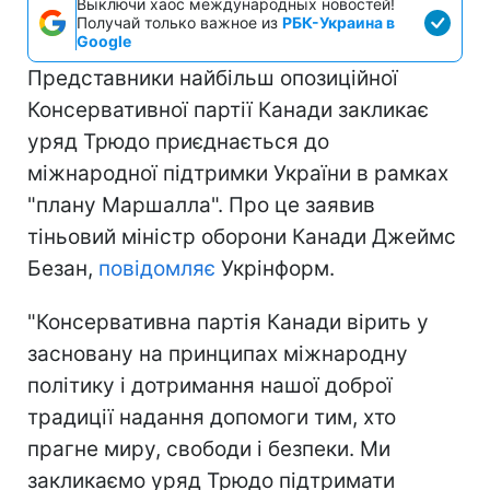
Выключи хаос международных новостей!
Получай только важное из
РБК-Украина в
Google
Представники найбільш опозиційної
Консервативної партії Канади закликає
уряд Трюдо приєднається до
міжнародної підтримки України в рамках
"плану Маршалла". Про це заявив
тіньовий міністр оборони Канади Джеймс
Безан,
повідомляє
Укрінформ.
"Консервативна партія Канади вірить у
засновану на принципах міжнародну
політику і дотримання нашої доброї
традиції надання допомоги тим, хто
прагне миру, свободи і безпеки. Ми
закликаємо уряд Трюдо підтримати