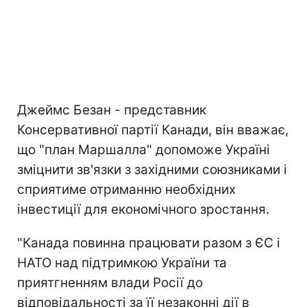
Джеймс Безан - представник
Консервативної партії Канади, він вважає,
що "план Маршалла" допоможе Україні
зміцнити зв'язки з західними союзниками і
сприятиме отриманню необхідних
інвестиції для економічного зростання.
"Канада повинна працювати разом з ЄС і
НАТО над підтримкою України та
приятгненням влади Росії до
відповідальності за її незаконні дії в