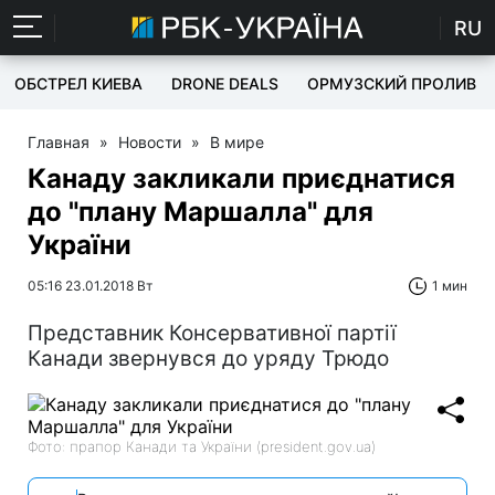
RU
ОБСТРЕЛ КИЕВА
DRONE DEALS
ОРМУЗСКИЙ ПРОЛИВ
Главная
»
Новости
»
В мире
Канаду закликали приєднатися
до "плану Маршалла" для
України
05:16 23.01.2018 Вт
1 мин
Представник Консервативної партії
Канади звернувся до уряду Трюдо
Фото: прапор Канади та України (president.gov.ua)