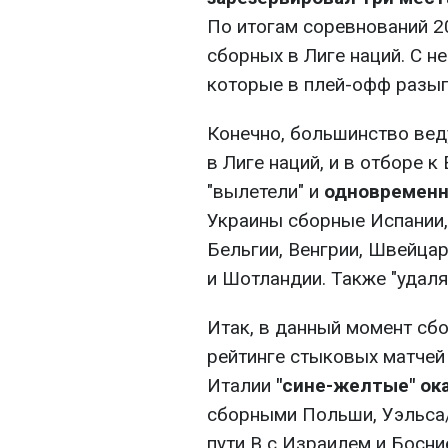
По итогам соревнований 2
сборных в Лиге наций. С н
которые в плей-офф разыг
Конечно, большинство вед
в Лиге наций, и в отборе к
"вылетели" и
одновременн
Украины сборные Испании,
Бельгии, Венгрии, Швейцар
и Шотландии. Также "удаля
Итак, в данный момент сбо
рейтинге стыковых матчей 
Италии
"сине-желтые" ока
сборными Польши, Уэльса/
пути B с Израилем и Босн