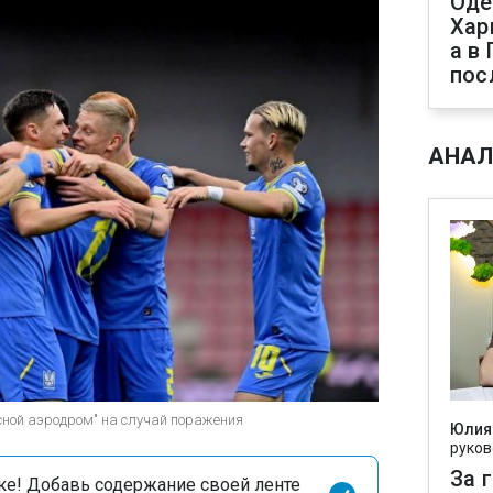
Оде
Хар
а в
пос
АНАЛ
сной аэродром" на случай поражения
Юлия
руков
За 
оке! Добавь содержание своей ленте