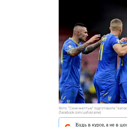
Фото: "Сине-желтые" подготовили "запа
(facebook.com/uafukraine)
Будь в курсе, а не в ш