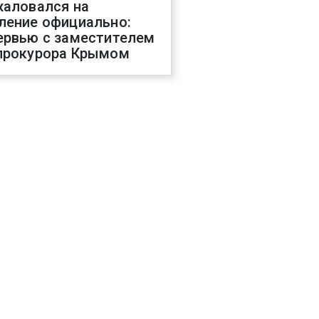
жаловался на
ление официально:
ервью с заместителем
прокурора Крымом