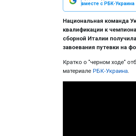
вместе с РБК-Украина 
Национальная команда У
квалификации к чемпиона
сборной Италии получила
завоевания путевки на фо
Кратко о "черном ходе" от
материале
РБК-Украина
.