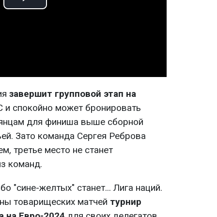
Play
Video
ия
завершит групповой этап на
C и спокойно может бронировать
ьянцам для финиша выше сборной
ьей. Зато команда Сергея Реброва
м, третье место не станет
из команд.
о "сине-желтых" станет... Лига наций.
ны товарищеских матчей
турнир
а на Евро-2024
для своих делегатов.