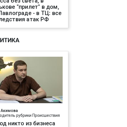
сса без света, в
ькове "прилет" в дом,
 Павлограде - в ТЦ: все
ледствия атак РФ
ИТИКА
 Акимова
одитель рубрики Происшествия
год никто из бизнеса