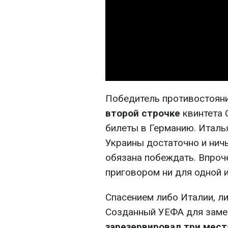
Победитель противостоян
второй строчке
квинтета 
билеты в Германию. Итал
Украины достаточно и нич
обязана побеждать. Впроче
приговором ни для одной 
Спасением либо Италии, либ
Созданный УЕФА для заме
зарезервировал три мест