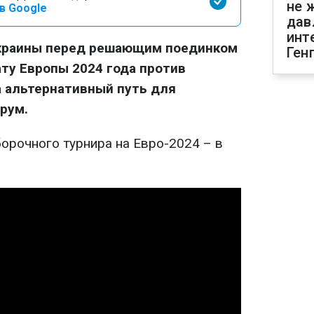
не 
в Google
дав
инт
краины перед решающим поединком
Ген
ту Европы 2024 года против
 альтернативный путь для
рум.
борочного турнира на Евро-2024 – в