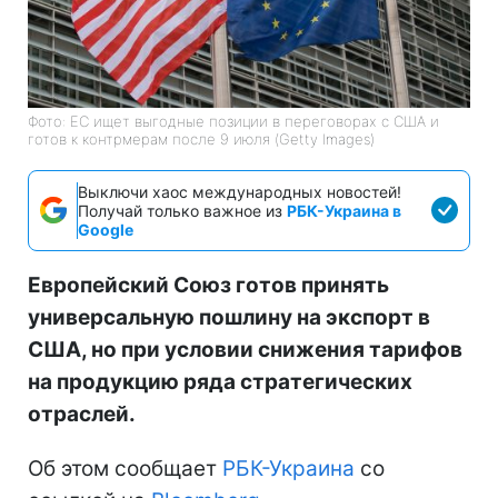
Фото: ЕС ищет выгодные позиции в переговорах с США и
готов к контрмерам после 9 июля (Getty Images)
Выключи хаос международных новостей!
Получай только важное из
РБК-Украина в
Google
Европейский Союз готов принять
универсальную пошлину на экспорт в
США, но при условии снижения тарифов
на продукцию ряда стратегических
отраслей.
Об этом сообщает
РБК-Украина
со