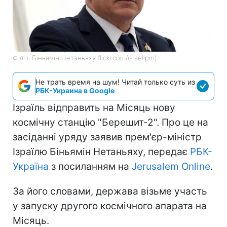
Фото: Біньямін Нетаньяху flickr.com/israelipm)
Не трать время на шум! Читай только суть из
РБК-Украина в Google
Ізраїль відправить на Місяць нову
космічну станцію "Берешит-2". Про це на
засіданні уряду заявив прем'єр-міністр
Ізраїлю Біньямін Нетаньяху, передає
РБК-
Україна
з посиланням на
Jerusalem Online
.
За його словами, держава візьме участь
у запуску другого космічного апарата на
Місяць.