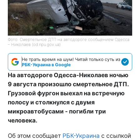
Фото: Смертельное ДТП на автодороге сообщением Одесса
– Николаев (od.npu.gov.ua)
Не трать время на шум! Читай только суть из
РБК-Украина в Google
На автодороге Одесса-Николаев ночью
9 августа произошло смертельное ДТП.
Грузовой фургон выехал на встречную
полосу и столкнулся с двумя
микроавтобусами - погибли три
человека.
Об этом сообщает
РБК-Украина
с ссылкой