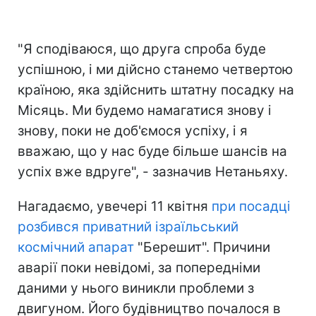
"Я сподіваюся, що друга спроба буде
успішною, і ми дійсно станемо четвертою
країною, яка здійснить штатну посадку на
Місяць. Ми будемо намагатися знову і
знову, поки не доб'ємося успіху, і я
вважаю, що у нас буде більше шансів на
успіх вже вдруге", - зазначив Нетаньяху.
Нагадаємо, увечері 11 квітня
при посадці
розбився приватний ізраїльський
космічний апарат
"Берешит". Причини
аварії поки невідомі, за попередніми
даними у нього виникли проблеми з
двигуном. Його будівництво почалося в