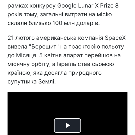
рамках конкурсу Google Lunar X Prize 8
років тому, загальні витрати на місію
склали близько 100 млн доларів.
21 лютого американська компанія SpaceX
вивела "Берешит" на траєкторію польоту
до Місяця. 5 квітня апарат перейшов на
місячну орбіту, а Ізраїль став сьомою
країною, яка досягла природного
супутника Землі.
Play