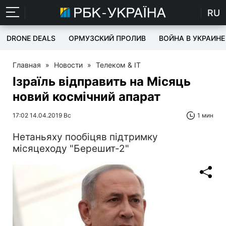
RU
DRONE DEALS
ОРМУЗСКИЙ ПРОЛИВ
ВОЙНА В УКРАИНЕ
Главная
»
Новости
»
Телеком & IT
Ізраїль відправить на Місяць
новий космічний апарат
17:02 14.04.2019 Вс
1 мин
Нетаньяху пообіцяв підтримку
місяцеходу "Берешит-2"