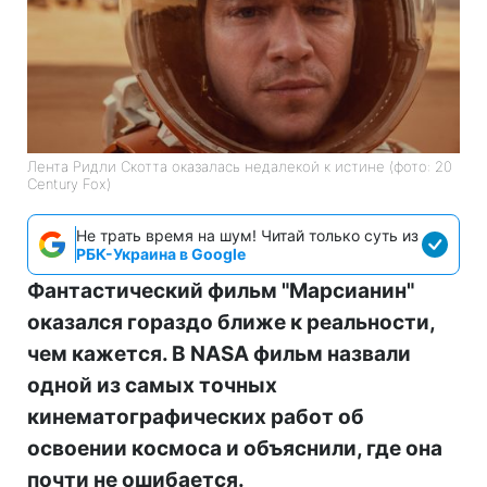
Лента Ридли Скотта оказалась недалекой к истине (фото: 20
Century Fox)
Не трать время на шум! Читай только суть из
РБК-Украина в Google
Фантастический фильм "Марсианин"
оказался гораздо ближе к реальности,
чем кажется. В NASA фильм назвали
одной из самых точных
кинематографических работ об
освоении космоса и объяснили, где она
почти не ошибается.