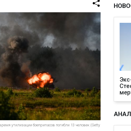
НОВО
Экс
Сте
мер
АНАЛ
ремя утилизации боеприпасов погибли 13 человек (Getty