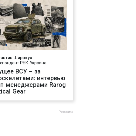
тантин Широкун
спондент РБК-Украина
ущее ВСУ – за
оскелетами: интервью
оп-менеджерами Rarog
ical Gear