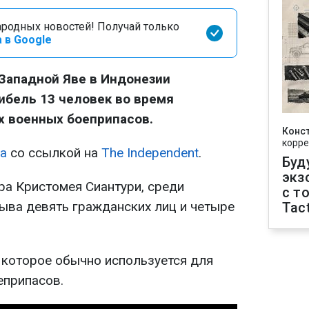
родных новостей! Получай только
 в Google
 Западной Яве в Индонезии
ибель 13 человек во время
х военных боеприпасов.
Конс
корре
а
со ссылкой на
The Independent
.
Буд
экз
ра Кристомея Сиантури, среди
с т
рыва девять гражданских лиц и четыре
Tact
 которое обычно используется для
еприпасов.