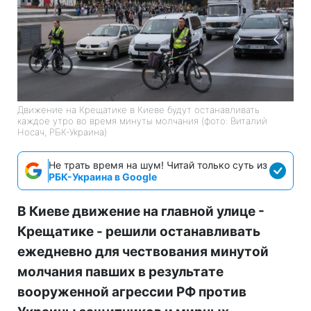
Движение на Крещатике в Киеве будут останавливать
каждое утро во время минуты молчания (фото: Виталий
Носач, РБК-Украина)
Не трать время на шум! Читай только суть из
РБК-Украина в Google
В Киеве движение на главной улице -
Крещатике - решили останавливать
ежедневно для чествования минутой
молчания павших в результате
вооруженной агрессии РФ против