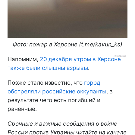
Фото: пожар в Херсоне (t.me/kavun_ks)
Напомним,
20 декабря утром в Херсоне
также были слышны взрывы
.
Позже стало известно, что
город
обстреляли российские оккупанты
, в
результате чего есть погибший и
раненные.
Срочные и важные сообщения о войне
России против Украины читайте на канале