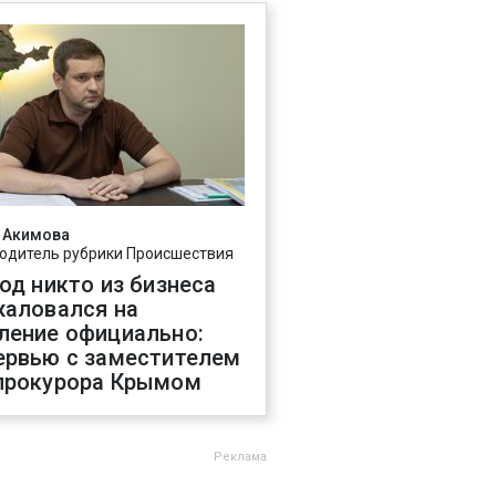
 Акимова
одитель рубрики Происшествия
год никто из бизнеса
жаловался на
ление официально:
ервью с заместителем
прокурора Крымом