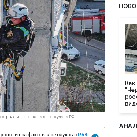
НОВО
Как
"Че
рос
вид
 пострадавших из-за ракетного удара РФ
АНАЛ
онте из-за фактов, а не слухов с
РБК-