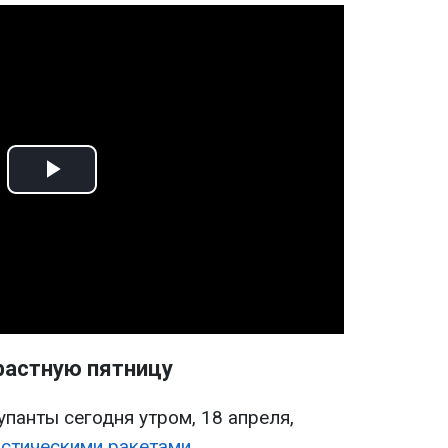
Play
Video
трастную пятницу
панты сегодня утром, 18 апреля,
истическими ракетами
.