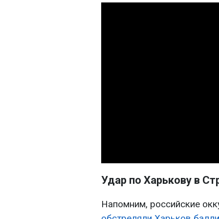
Удар по Харькову в С
Напомним, российские окку
обстреляли Харьков балл