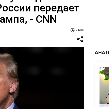
России передает
ампа, - CNN
2 мин
АНАЛ