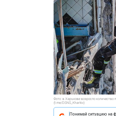
Фото: в Харькове возросло количество
(t.me/DSNS_Kharkiv)
Понимай ситуацию на фр