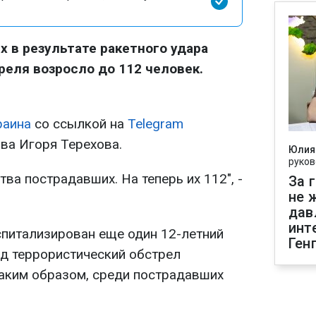
 в результате ракетного удара
реля возросло до 112 человек.
раина
со ссылкой на
Telegram
ва Игоря Терехова.
Юлия
руков
тва пострадавших. На теперь их 112", -
За 
не 
дав
инт
спитализирован еще один 12-летний
Ген
од террористический обстрел
Таким образом, среди пострадавших