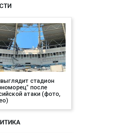
СТИ
 выглядит стадион
рноморец" после
сийской атаки (фото,
ео)
ИТИКА