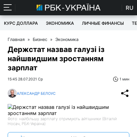
RU
КУРС ДОЛЛАРА
ЭКОНОМИКА
ЛИЧНЫЕ ФИНАНСЫ
T
Главная
»
Бизнес
»
Экономика
Держстат назвав галузі із
найшвидшим зростанням
зарплат
15:45 28.07.2021 Ср
1 мин
АЛЕКСАНДР БЕЛОУС
Фото: найбільшу зарплату отримують айтішники (Віталій
Носач, РБК-Україна)