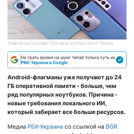
Смартфоны получают ОЗУ как в ноутбуке (фото: Pexels)
Не трать время на шум! Читай только суть из
РБК-Украина в Google
Android-флагманы уже получают до 24
ГБ оперативной памяти - больше, чем
ряд популярных ноутбуков. Причина -
новые требования локального ИИ,
который забирает все больше ресурсов.
Медиа
РБК-Украина
со ссылкой на
BGR